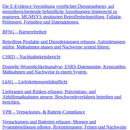
Die E-Evidence-Verordnung verpflichtet Diensteanbieter, auf
grenzüberschreitende behördliche Anordnungen fristgerecht zu
reagieren. MGMSYS strukturiert Betroffenheitsprüfung, Fallakte,
Prüfungen, Freigaben und Datenaktionen.
BFSG – Barrierefreiheit
Betroffene Produkte und Dienstleistungen erfassen, Anforderungen
prüfen, Maßnahmen planen und Nachweise zentral führen.
CSRD – Nachhaltigkeitsbericht
Doppelte Wesentlichkeitsanalyse, ESRS-Datenpunkte, Kennzahlen,
Maßnahmen und Nachweise in einem System.
LkSG – Lieferkettensorgfaltspflicht
Lieferanten und Risiken erfassen, Präventions- und
Abhilfemaßnahmen steuern, Beschwerdeverfahren betreiben und
berichten.
VPB – Verpackungs- & Batterie-Compliance
Verpackungen und Batterien erfassen, Mengen und
Systembeteiligung pflegen, Registrierungen, Fristen und Nachweise