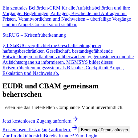
Ein zentrales Behörden-CRM für alle Aufsichtsbehörden und ihre
Vorgänge: Begehungen, Auflagen, Bescheide und Anfragen mit
Fristen, Verantwortlichen und Nachweisen – überfällige Vorgänge
sind im Ampel-Cockpit sofort sichtbar.
StaRUG – Krisenfrüherkennung
§ 1 StaRUG verpflichtet die Geschäftsleitung jeder
haftungsbeschränkten Gesellschaft, bestandsgefährdende
Entwicklungen fortlaufend zu überwachen, gegenzusteuern und die
Aufsichtsorgane zu informieren. MGMSYS bildet dieses
Krisenfrüherkennungssystem als BI-nahes Cockpit mit Ampel,
Eskalation und Nachweis ab.
EUDR und CBAM gemeinsam
beherrschen
Testen Sie das Lieferketten-Compliance-Modul unverbindlich.
Jetzt kostenlosen Zugang anfordern
Kostenlosen Testzugang anfordern
Beratung / Demo anfragen
Zur Produktübersicht
Bereits Kunde? Zum Login