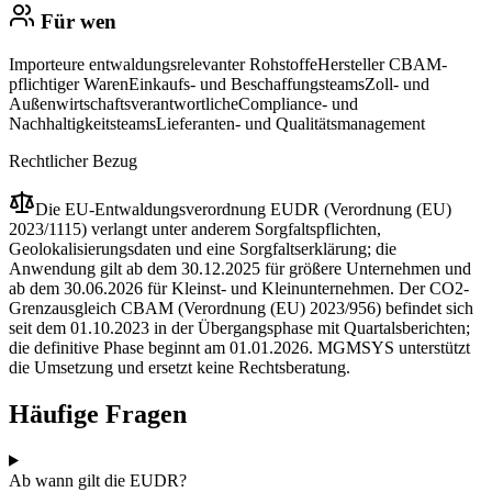
Für wen
Importeure entwaldungsrelevanter Rohstoffe
Hersteller CBAM-
pflichtiger Waren
Einkaufs- und Beschaffungsteams
Zoll- und
Außenwirtschaftsverantwortliche
Compliance- und
Nachhaltigkeitsteams
Lieferanten- und Qualitätsmanagement
Rechtlicher Bezug
Die EU-Entwaldungsverordnung EUDR (Verordnung (EU)
2023/1115) verlangt unter anderem Sorgfaltspflichten,
Geolokalisierungsdaten und eine Sorgfaltserklärung; die
Anwendung gilt ab dem 30.12.2025 für größere Unternehmen und
ab dem 30.06.2026 für Kleinst- und Kleinunternehmen. Der CO2-
Grenzausgleich CBAM (Verordnung (EU) 2023/956) befindet sich
seit dem 01.10.2023 in der Übergangsphase mit Quartalsberichten;
die definitive Phase beginnt am 01.01.2026. MGMSYS unterstützt
die Umsetzung und ersetzt keine Rechtsberatung.
Häufige Fragen
Ab wann gilt die EUDR?