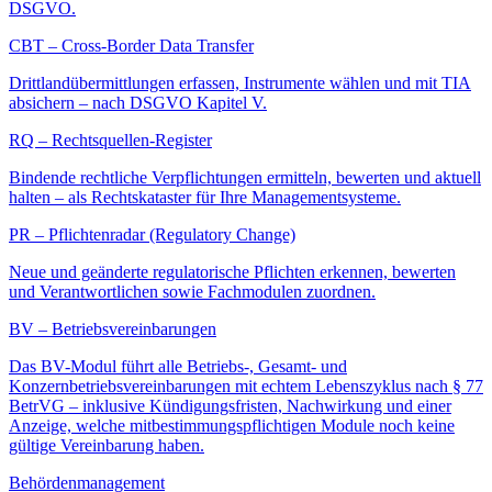
DSGVO.
CBT – Cross-Border Data Transfer
Drittlandübermittlungen erfassen, Instrumente wählen und mit TIA
absichern – nach DSGVO Kapitel V.
RQ – Rechtsquellen-Register
Bindende rechtliche Verpflichtungen ermitteln, bewerten und aktuell
halten – als Rechtskataster für Ihre Managementsysteme.
PR – Pflichtenradar (Regulatory Change)
Neue und geänderte regulatorische Pflichten erkennen, bewerten
und Verantwortlichen sowie Fachmodulen zuordnen.
BV – Betriebsvereinbarungen
Das BV-Modul führt alle Betriebs-, Gesamt- und
Konzernbetriebsvereinbarungen mit echtem Lebenszyklus nach § 77
BetrVG – inklusive Kündigungsfristen, Nachwirkung und einer
Anzeige, welche mitbestimmungspflichtigen Module noch keine
gültige Vereinbarung haben.
Behördenmanagement