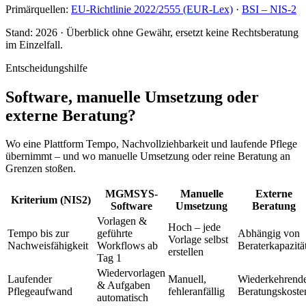
Primärquellen:
EU-Richtlinie 2022/2555 (EUR-Lex)
·
BSI – NIS-2
Stand:
2026
· Überblick ohne Gewähr, ersetzt keine Rechtsberatung
im Einzelfall.
Entscheidungshilfe
Software, manuelle Umsetzung oder
externe Beratung?
Wo eine Plattform Tempo, Nachvollziehbarkeit und laufende Pflege
übernimmt – und wo manuelle Umsetzung oder reine Beratung an
Grenzen stoßen.
MGMSYS-
Manuelle
Externe
Kriterium (NIS2)
Software
Umsetzung
Beratung
Vorlagen &
Hoch – jede
Tempo bis zur
geführte
Abhängig von
Vorlage selbst
Nachweisfähigkeit
Workflows ab
Beraterkapazitä
erstellen
Tag 1
Wiedervorlagen
Laufender
Manuell,
Wiederkehrend
& Aufgaben
Pflegeaufwand
fehleranfällig
Beratungskoste
automatisch