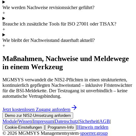
Wie werden Nachweise revisionssicher geführt?
+
Brauche ich zusätzliche Tools für ISO 27001 oder TISAX?
+
Wie bleibt der Nachweisstand dauerhaft aktuell?
+
Maßnahmen, Nachweise und Meldewege
in einem Werkzeug
MGMSYS verwandelt die NIS2-Pflichten in einen strukturierten,
kontinuierlich gepflegten Nachweisstand – inklusive Fristenwächter
für die BSI-Meldekette. Der Testzugang ist unverbindlich – keine
automatische Vertragsbindung.
Jetzt kostenlosen Zugang anfordern
Demo zur NIS2-Umsetzung anfordern
Module
|
Wissen
|
Impressum
|
Datenschutz
|
Sicherheit
|
AGB
|
|
|
Hinweis melden
Cookie-Einstellungen
Programm-Info
© 2026
MGMSYS Managementsystem
·
spoerrer.group