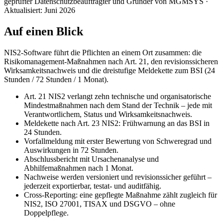
geprüfter Datenschutzbeauftragter und Gründer von MGMSYS
·
Aktualisiert:
Juni 2026
Auf einen Blick
NIS2-Software führt die Pflichten an einem Ort zusammen: die
Risikomanagement-Maßnahmen nach Art. 21, den revisionssicheren
Wirksamkeitsnachweis und die dreistufige Meldekette zum BSI (24
Stunden / 72 Stunden / 1 Monat).
Art. 21 NIS2 verlangt zehn technische und organisatorische
Mindestmaßnahmen nach dem Stand der Technik – jede mit
Verantwortlichem, Status und Wirksamkeitsnachweis.
Meldekette nach Art. 23 NIS2: Frühwarnung an das BSI in
24 Stunden.
Vorfallmeldung mit erster Bewertung von Schweregrad und
Auswirkungen in 72 Stunden.
Abschlussbericht mit Ursachenanalyse und
Abhilfemaßnahmen nach 1 Monat.
Nachweise werden versioniert und revisionssicher geführt –
jederzeit exportierbar, testat- und auditfähig.
Cross-Reporting: eine gepflegte Maßnahme zählt zugleich für
NIS2, ISO 27001, TISAX und DSGVO – ohne
Doppelpflege.