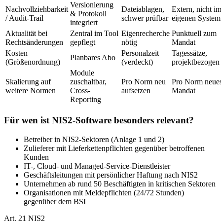
Versionierung
Nachvollziehbarkeit
Dateiablagen,
Extern, nicht i
& Protokoll
/ Audit-Trail
schwer prüfbar
eigenen System
integriert
Aktualität bei
Zentral im Tool
Eigenrecherche
Punktuell zum
Rechtsänderungen
gepflegt
nötig
Mandat
Kosten
Personalzeit
Tagessätze,
Planbares Abo
(Größenordnung)
(verdeckt)
projektbezogen
Module
Skalierung auf
zuschaltbar,
Pro Norm neu
Pro Norm neue
weitere Normen
Cross-
aufsetzen
Mandat
Reporting
Für wen ist NIS2-Software besonders relevant?
Betreiber in NIS2-Sektoren (Anlage 1 und 2)
Zulieferer mit Lieferkettenpflichten gegenüber betroffenen
Kunden
IT-, Cloud- und Managed-Service-Dienstleister
Geschäftsleitungen mit persönlicher Haftung nach NIS2
Unternehmen ab rund 50 Beschäftigten in kritischen Sektoren
Organisationen mit Meldepflichten (24/72 Stunden)
gegenüber dem BSI
Art. 21 NIS2