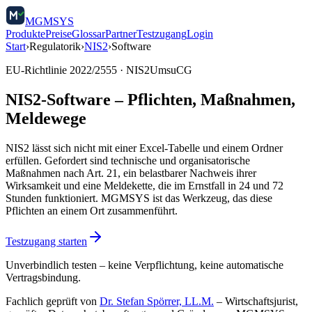
MGMSYS
Produkte
Preise
Glossar
Partner
Testzugang
Login
Start
›
Regulatorik
›
NIS2
›
Software
EU-Richtlinie 2022/2555 · NIS2UmsuCG
NIS2-Software – Pflichten, Maßnahmen,
Meldewege
NIS2 lässt sich nicht mit einer Excel-Tabelle und einem Ordner
erfüllen. Gefordert sind technische und organisatorische
Maßnahmen nach Art. 21, ein belastbarer Nachweis ihrer
Wirksamkeit und eine Meldekette, die im Ernstfall in 24 und 72
Stunden funktioniert. MGMSYS ist das Werkzeug, das diese
Pflichten an einem Ort zusammenführt.
Testzugang starten
Unverbindlich testen – keine Verpflichtung, keine automatische
Vertragsbindung.
Fachlich geprüft von
Dr. Stefan Spörrer, LL.M.
– Wirtschaftsjurist,