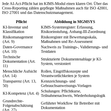
Jede AI-Act-Pflicht hat im KIMS-Modul einen klaren Ort. Über das
Cross-Reporting zählen gepflegte Maßnahmen auch für ISO 42001,
ISO 27001 und das Datenschutzmanagement.
Pflicht
Abbildung in MGMSYS
KI-Inventar und
KIMS-Systemregister: Erfassung,
Klassifikation
Risikoeinstufung, Anhang-III-Zuordnung
Risikomanagement
Risikoregister mit Bewertungsskala,
(Art. 9)
Maßnahmen und Re-Assessment
Daten-Governance
Nachweis zu Trainings-, Validierungs- und
(Art. 10)
Testdaten
Technische
Strukturierte Dokumentenablage je KI-
Dokumentation (Art.
System, versioniert
11)
Menschliche Aufsicht
Rollen, Eingriffskonzepte und
(Art. 14)
Verantwortlichkeiten je System
Transparenz (Art. 13,
Kennzeichnungs- und
50)
Gebrauchsanweisungs-Vorlagen
Schulungen: Pflichtkurse,
KI-Kompetenz (Art. 4)
Teilnahmenachweis, Wiederholungslogik
Grundrechte-
Geführter Workflow für Betreiber mit
Folgenabschätzung
Dokumentation
(Art. 27)