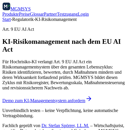
MGMSYS
Produkte
Preise
Glossar
Partner
Testzugang
Login
Start
›
Regulatorik
›
KI-Risikomanagement
Art. 9 EU AI Act
KI-Risikomanagement nach dem EU AI
Act
Für Hochrisiko-KI verlangt Art. 9 EU AI Act ein
Risikomanagementsystem über den gesamten Lebenszyklus:
Risiken identifizieren, bewerten, durch Maßnahmen mindern und
deren Wirksamkeit fortlaufend prüfen. MGMSYS bildet diesen
Zyklus mit Risikoregister, Bewertungsskala, Maßnahmensteuerung
und revisionssicherem Nachweis ab.
Demo zum KI-Managementsystem anfordern
Unverbindlich testen – keine Verpflichtung, keine automatische
Vertragsbindung.
Fachlich geprüft von
Dr. Stefan Spörrer, LL.M.
– Wirtschaftsjurist,