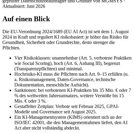
geprüfter Datenschutzbeauftragter und Gründer von MGMSYS
·
Aktualisiert:
Juni 2026
Auf einen Blick
Die EU-Verordnung 2024/1689 (EU AI Act) ist seit dem 1. August
2024 in Kraft und reguliert KI risikobasiert: je höher das Risiko für
Gesundheit, Sicherheit oder Grundrechte, desto strenger die
Pflichten.
Vier Risikoklassen: unannehmbar (Art. 5, verbotene Praktiken
wie Social Scoring), hoch (Art. 6, Anhang III), begrenzt
(Transparenzpflichten) und minimal.
Hochrisiko-KI muss die Pflichten nach Art. 9–15 erfüllen (u.
a. Risikomanagement, Daten-Governance, technische
Dokumentation, menschliche Aufsicht).
Sanktionen: bei verbotenen KI-Praktiken bis 35 Mio. € oder 7
% des weltweiten Jahresumsatzes, weitere Verstöße bis 15
Mio. € oder 3 %.
Gestaffelter Zeitplan: Verbote seit Februar 2025, GPAI-
Modelle und Governance seit August 2025.
Ein KI-Managementsystem (KIMS) orientiert sich an der
ISO/IEC 42001, die den Managementrahmen liefert, den AI
Act aber nicht vollständig abdeckt.