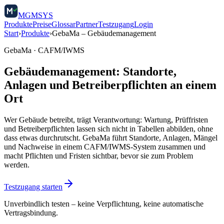
MGMSYS
Produkte
Preise
Glossar
Partner
Testzugang
Login
Start
›
Produkte
›
GebaMa – Gebäudemanagement
GebaMa · CAFM/IWMS
Gebäudemanagement: Standorte,
Anlagen und Betreiberpflichten an einem
Ort
Wer Gebäude betreibt, trägt Verantwortung: Wartung, Prüffristen
und Betreiberpflichten lassen sich nicht in Tabellen abbilden, ohne
dass etwas durchrutscht. GebaMa führt Standorte, Anlagen, Mängel
und Nachweise in einem CAFM/IWMS-System zusammen und
macht Pflichten und Fristen sichtbar, bevor sie zum Problem
werden.
Testzugang starten
Unverbindlich testen – keine Verpflichtung, keine automatische
Vertragsbindung.