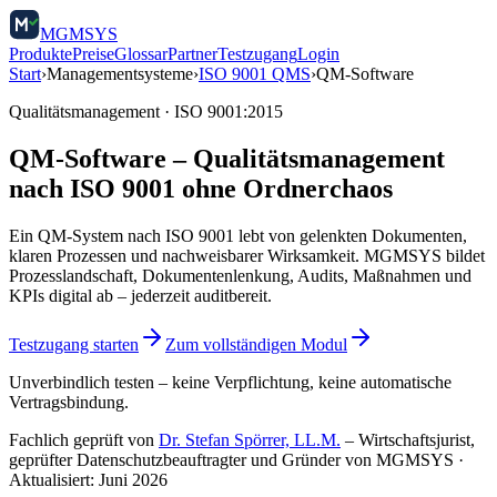
MGMSYS
Produkte
Preise
Glossar
Partner
Testzugang
Login
Start
›
Managementsysteme
›
ISO 9001 QMS
›
QM-Software
Qualitätsmanagement · ISO 9001:2015
QM-Software – Qualitätsmanagement
nach ISO 9001 ohne Ordnerchaos
Ein QM-System nach ISO 9001 lebt von gelenkten Dokumenten,
klaren Prozessen und nachweisbarer Wirksamkeit. MGMSYS bildet
Prozesslandschaft, Dokumentenlenkung, Audits, Maßnahmen und
KPIs digital ab – jederzeit auditbereit.
Testzugang starten
Zum vollständigen Modul
Unverbindlich testen – keine Verpflichtung, keine automatische
Vertragsbindung.
Fachlich geprüft von
Dr. Stefan Spörrer, LL.M.
– Wirtschaftsjurist,
geprüfter Datenschutzbeauftragter und Gründer von MGMSYS
·
Aktualisiert:
Juni 2026