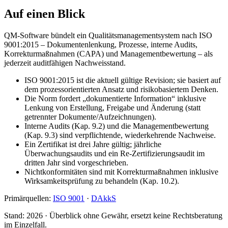
Auf einen Blick
QM-Software bündelt ein Qualitätsmanagementsystem nach ISO
9001:2015 – Dokumentenlenkung, Prozesse, interne Audits,
Korrekturmaßnahmen (CAPA) und Managementbewertung – als
jederzeit auditfähigen Nachweisstand.
ISO 9001:2015 ist die aktuell gültige Revision; sie basiert auf
dem prozessorientierten Ansatz und risikobasiertem Denken.
Die Norm fordert „dokumentierte Information“ inklusive
Lenkung von Erstellung, Freigabe und Änderung (statt
getrennter Dokumente/Aufzeichnungen).
Interne Audits (Kap. 9.2) und die Managementbewertung
(Kap. 9.3) sind verpflichtende, wiederkehrende Nachweise.
Ein Zertifikat ist drei Jahre gültig; jährliche
Überwachungsaudits und ein Re-Zertifizierungsaudit im
dritten Jahr sind vorgeschrieben.
Nichtkonformitäten sind mit Korrekturmaßnahmen inklusive
Wirksamkeitsprüfung zu behandeln (Kap. 10.2).
Primärquellen:
ISO 9001
·
DAkkS
Stand:
2026
· Überblick ohne Gewähr, ersetzt keine Rechtsberatung
im Einzelfall.